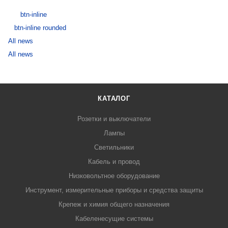
btn-inline
btn-inline rounded
All news
All news
КАТАЛОГ
Розетки и выключатели
Лампы
Светильники
Кабель и провод
Низковольтное оборудование
Инструмент, измерительные приборы и средства защиты
Крепеж и химия общего назначения
Кабеленесущие системы