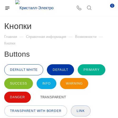
0
Кнопки
—
—
—
Главная
Справочная информация
Возможности
Кнопки
Buttons
DEFAULT WHITE
DEFAULT
PRIMARY
SUCCESS
INFO
WARNING
DANGER
TRANSPARENT
TRANSPARENT WITH BORDER
LINK