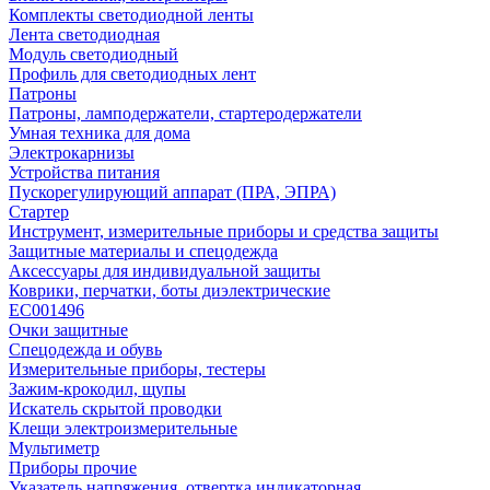
Комплекты светодиодной ленты
Лента светодиодная
Модуль светодиодный
Профиль для светодиодных лент
Патроны
Патроны, ламподержатели, стартеродержатели
Умная техника для дома
Электрокарнизы
Устройства питания
Пускорегулирующий аппарат (ПРА, ЭПРА)
Стартер
Инструмент, измерительные приборы и средства защиты
Защитные материалы и спецодежда
Аксессуары для индивидуальной защиты
Коврики, перчатки, боты диэлектрические
EC001496
Очки защитные
Спецодежда и обувь
Измерительные приборы, тестеры
Зажим-крокодил, щупы
Искатель скрытой проводки
Клещи электроизмерительные
Мультиметр
Приборы прочие
Указатель напряжения, отвертка индикаторная