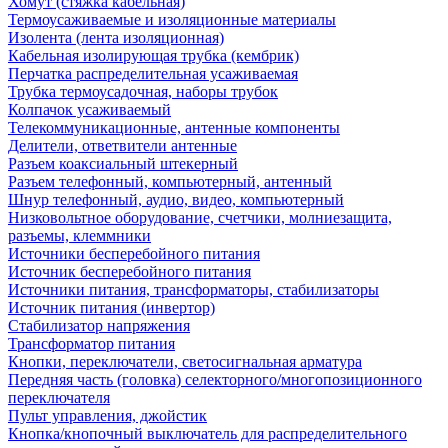
Хомут (стяжка кабельная)
Термоусаживаемые и изоляционные материалы
Изолента (лента изоляционная)
Кабельная изолирующая трубка (кембрик)
Перчатка распределительная усаживаемая
Трубка термоусадочная, наборы трубок
Колпачок усаживаемый
Телекоммуникационные, антенные компоненты
Делители, ответвители антенные
Разъем коаксиальный штекерный
Разъем телефонный, компьютерный, антенный
Шнур телефонный, аудио, видео, компьютерный
Низковольтное оборудование, счетчики, молниезащита,
разъемы, клеммники
Источники бесперебойного питания
Источник бесперебойного питания
Источники питания, трансформаторы, стабилизаторы
Источник питания (инвертор)
Стабилизатор напряжения
Трансформатор питания
Кнопки, переключатели, светосигнальная арматура
Передняя часть (головка) селекторного/многопозиционного
переключателя
Пульт управления, джойстик
Кнопка/кнопочный выключатель для распределительного