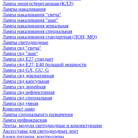
Лампа энергосберегающая (КЛЛ)
Лампы накаливания
Лампа накаливания "свеча"
Лампа накаливания "шар"
Лампа накаливания зеркальная
Лампа накаливания специальная
Лампа накаливания стандартная (ЛОН, МО)
Лампы светодиодные
Лампа свд "свеча"
Лампа свд "шар"
Лампа свд E27 стандарт
Лампа свд E27, Е40 большой мощности
Лампа свд GX, GU, G
Лампа свд декоративная
Лампа свд капсульная
Лампа свд линейная
Лампа свд рефлекторная
Лампа свд специальная
Лампа свд умная
Комплект ламп
Лампы специального назначения
Лампа инфракрасная
Ленты, модули светодиодные и комлектующие
Аксессуары для светодиодных лент
Блоки питания, контроллеры