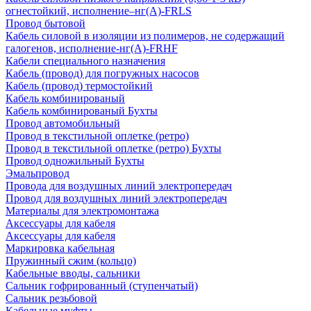
огнестойкий, исполнение–нг(А)-FRLS
Провод бытовой
Кабель силовой в изоляции из полимеров, не содержащий
галогенов, исполнение-нг(А)-FRHF
Кабели специального назначения
Кабель (провод) для погружных насосов
Кабель (провод) термостойкий
Кабель комбинированый
Кабель комбинированый Бухты
Провод автомобильный
Провод в текстильной оплетке (ретро)
Провод в текстильной оплетке (ретро) Бухты
Провод одножильный Бухты
Эмальпровод
Провода для воздушных линий электропередач
Провод для воздушных линий электропередач
Материалы для электромонтажа
Аксессуары для кабеля
Аксессуары для кабеля
Маркировка кабельная
Пружинный сжим (кольцо)
Кабельные вводы, сальники
Сальник гофрированный (ступенчатый)
Сальник резьбовой
Кабельные муфты