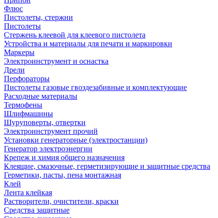
Флюс
Пистолеты, стержни
Пистолеты
Стержень клеевой для клеевого пистолета
Устройства и материалы для печати и маркировки
Маркеры
Электроинструмент и оснастка
Дрели
Перфораторы
Пистолеты газовые гвоздезабивные и комплектующие
Расходные материалы
Термофены
Шлифмашины
Шуруповерты, отвертки
Электроинструмент прочий
Установки генераторные (электростанции)
Генератор электроэнергии
Крепеж и химия общего назначения
Клеящие, смазочные, герметизирующие и защитные средства
Герметики, пасты, пена монтажная
Клей
Лента клейкая
Растворители, очистители, краски
Средства защитные