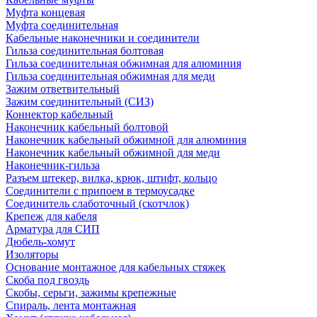
Муфта концевая
Муфта соединительная
Кабельные наконечники и соединители
Гильза соединительная болтовая
Гильза соединительная обжимная для алюминия
Гильза соединительная обжимная для меди
Зажим ответвительный
Зажим соединительный (СИЗ)
Коннектор кабельный
Наконечник кабельный болтовой
Наконечник кабельный обжимной для алюминия
Наконечник кабельный обжимной для меди
Наконечник-гильза
Разъем штекер, вилка, крюк, штифт, кольцо
Соединители с припоем в термоусадке
Соединитель слаботочный (скотчлок)
Крепеж для кабеля
Арматура для СИП
Дюбель-хомут
Изоляторы
Основание монтажное для кабельных стяжек
Скоба под гвоздь
Скобы, серьги, зажимы крепежные
Спираль, лента монтажная