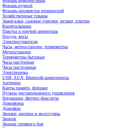
Фонарь кемпинговый
Фонарь ручной
Фонарь-прожектор переносной
Хозяйственные товары
Зажигалки, газовые горелки, резаки, плитки
Кипятильники
Пакеты и прочий инвентарь
Посуда, весы
Электросушители
Часы, метеостанции, термометры
Метеостанции
Термометры бытовые
Часы настенные
Часы настольные
Электроника
USB, AUX, Bluetooth компоненты
Антенны
Карты памяти, флешки
Пульты дистанционного управления
Наушники, фитнес-браслеты
Домофоны
Домофон
Звонки, кнопки и аксессуары
Звонок
Звонок громкого боя