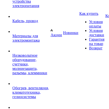
устройства
электропитания
Как купить
К
Кабель, провод
Условия
оплаты
Условия
Новинки
Акции
доставки
Материалы для
Гарантия
электромонтажа
на товар
Возврат
Низковольтное
оборудование,
счетчики,
молниезащита,
разъемы, клеммники
Обогрев, вентиляция,
климатотехника,
гелиосистемы