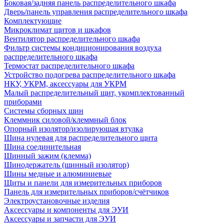
Боковая/задняя панель распределительного шкафа
Дверь/панель управления распределительного шкафа
Комплектующие
Микроклимат щитов и шкафов
Вентилятор распределительного шкафа
Фильтр системы кондиционирования воздуха
распределительного шкафа
Термостат распределительного шкафа
Устройство подогрева распределительного шкафа
НКУ, УКРМ, аксессуары для УКРМ
Малый распределительный щит, укомплектованный
приборами
Системы сборных шин
Клеммник силовой/клеммный блок
Опорный изолятор/изолирующая втулка
Шина нулевая для распределительного щита
Шина соединительная
Шинный зажим (клемма)
Шинодержатель (шинный изолятор)
Шины медные и алюминиевые
Щиты и панели для измерительных приборов
Панель для измерительных приборов/счётчиков
Электроустановочные изделия
Аксессуары и компоненты для ЭУИ
Аксессуары и запчасти для ЭУИ