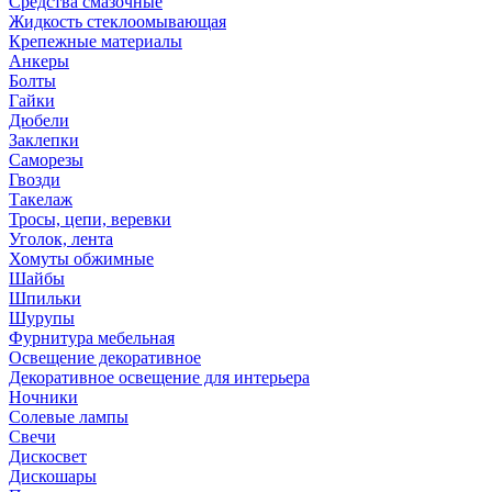
Средства смазочные
Жидкость стеклоомывающая
Крепежные материалы
Анкеры
Болты
Гайки
Дюбели
Заклепки
Саморезы
Гвозди
Такелаж
Тросы, цепи, веревки
Уголок, лента
Хомуты обжимные
Шайбы
Шпильки
Шурупы
Фурнитура мебельная
Освещение декоративное
Декоративное освещение для интерьера
Ночники
Солевые лампы
Свечи
Дискосвет
Дискошары