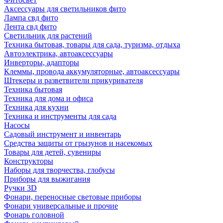
Аксессуары для светильников фито
Лампа свд фито
Лента свд фито
Светильник для растений
Техника бытовая, товары для сада, туризма, отдыха
Автоэлектрика, автоаксессуары
Инверторы, адапторы
Клеммы, провода аккумуляторные, автоаксессуары
Штекеры и разветвители прикуривателя
Техника бытовая
Техника для дома и офиса
Техника для кухни
Техника и инструменты для сада
Насосы
Садовый инструмент и инвентарь
Средства защиты от грызунов и насекомых
Товары для детей, сувениры
Конструкторы
Наборы для творчества, глобусы
Приборы для выжигания
Ручки 3D
Фонари, переносные световые приборы
Фонари универсальные и прочие
Фонарь головной