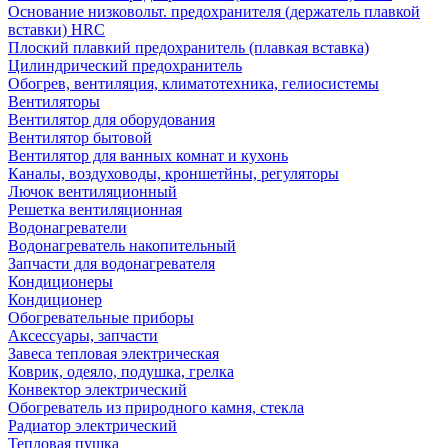
Основание низковольт. предохранителя (держатель плавкой
вставки) HRC
Плоский плавкий предохранитель (плавкая вставка)
Цилиндрический предохранитель
Обогрев, вентиляция, климатотехника, гелиосистемы
Вентиляторы
Вентилятор для оборудования
Вентилятор бытовой
Вентилятор для ванных комнат и кухонь
Каналы, воздуховоды, кроншетйны, регуляторы
Лючок вентиляционный
Решетка вентиляционная
Водонагреватели
Водонагреватель накопительный
Запчасти для водонагревателя
Кондиционеры
Кондиционер
Обогревательные приборы
Аксессуары, запчасти
Завеса тепловая электрическая
Коврик, одеяло, подушка, грелка
Конвектор электрический
Обогреватель из природного камня, стекла
Радиатор электрический
Тепловая пушка