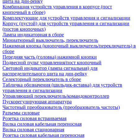
щита на дин-рейку
Комбинация устройств управления в корпусе (пост
кнопочный в сборе)
Комплектующие для устройств управления и сигнализации
Корпус (пустой) для устройств управления и сигнализации
(постов кнопочных)
Лампа индикаторная в сборе
Миниатюрный выключатель, переключатель
Нажимная кнопка (кнопочный выключатель/переключатель) в
сборе
Передняя часть (головка) нажимной кнопки
Подвесной пульт управления/пост кнопочный
Световой индикатор (лампа сигнальная) для
распределительного щита на дин-рейку
Селекторный переключатель в сборе
Табличка обозначения (шильдик-вставка) для устройств
управления и сигнализации
Управляющий переключатель/командоконтроллер
Пускорегулирующая аппаратура
Частотный преобразователь (преобразователь частоты)
Разъемы силовые
Розетка силовая встраиваемая
Вилка силовая кабельная переносная
Вилка силовая стационарная
Розетка силовая кабельная переносная