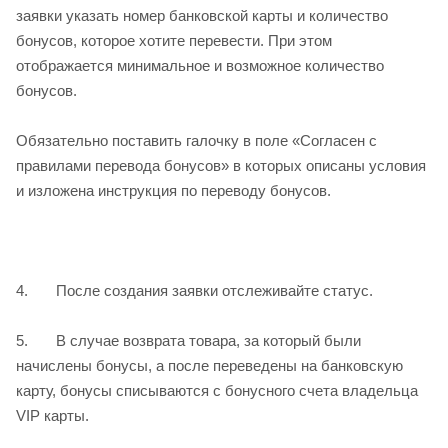
заявки указать номер банковской карты и количество
бонусов, которое хотите перевести. При этом
отображается минимальное и возможное количество
бонусов.
Обязательно поставить галочку в поле «Согласен с
правилами перевода бонусов» в которых описаны условия
и изложена инструкция по переводу бонусов.
4. После создания заявки отслеживайте статус.
5. В случае возврата товара, за который были
начислены бонусы, а после переведены на банковскую
карту, бонусы списываются с бонусного счета владельца
VIP карты.