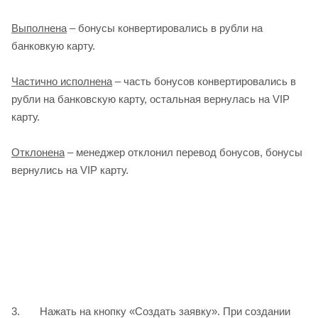
Выполнена
– бонусы конвертировались в рубли на
банковкую карту.
Частично исполнена
– часть бонусов конвертировались в
рубли на банковскую карту, остальная вернулась на VIP
карту.
Отклонена
– менеджер отклонил перевод бонусов, бонусы
вернулись на VIP карту.
3. Нажать на кнопку «Создать заявку». При создании