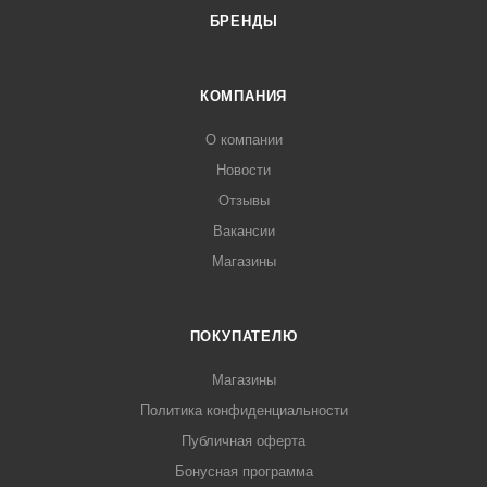
БРЕНДЫ
КОМПАНИЯ
О компании
Новости
Отзывы
Вакансии
Магазины
ПОКУПАТЕЛЮ
Магазины
Политика конфиденциальности
Публичная оферта
Бонусная программа