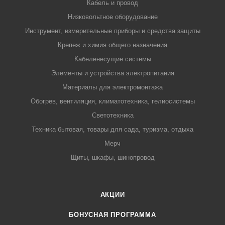
Кабель и провод
Низковольтное оборудование
Инструмент, измерительные приборы и средства защиты
Крепеж и химия общего назначения
Кабеленесущие системы
Элементы и устройства электропитания
Материалы для электромонтажа
Обогрев, вентиляция, климатотехника, гелиосистемы
Светотехника
Техника бытовая, товары для сада, туризма, отдыха
Мерч
Щиты, шкафы, шинопровод
АКЦИИ
БОНУСНАЯ ПРОГРАММА