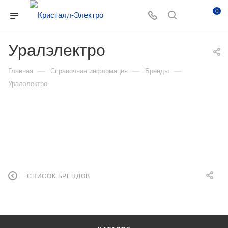
0
Уралэлектро
—
—
—
Главная
Справочная информация
Бренды
Уралэлектро
СПИСОК БРЕНДОВ