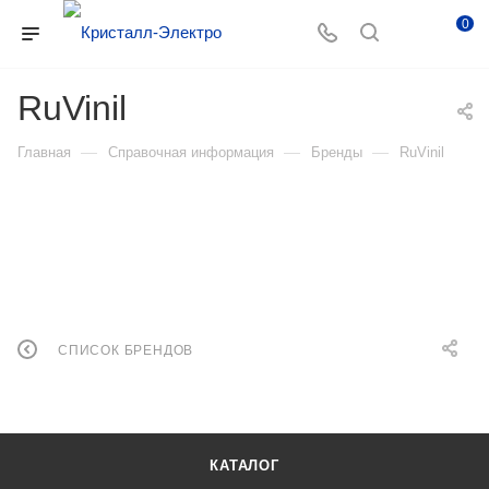
0
RuVinil
—
—
—
Главная
Справочная информация
Бренды
RuVinil
СПИСОК БРЕНДОВ
КАТАЛОГ