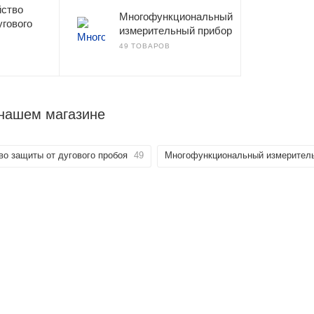
йство
Многофункциональный
угового
измерительный прибор
49 ТОВАРОВ
нашем магазине
во защиты от дугового пробоя
49
Многофункциональный измерител