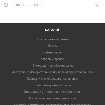
СПИСОК БРЕНДОВ
КАТАЛОГ
Розетки и выключатели
Лампы
Светильники
Кабель и провод
Низковольтное оборудование
Инструмент, измерительные приборы и средства защиты
Крепеж и химия общего назначения
Кабеленесущие системы
Элементы и устройства электропитания
Материалы для электромонтажа
Обогрев, вентиляция, климатотехника, гелиосистемы