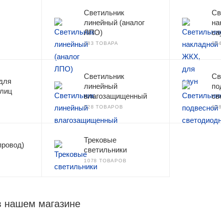
Светильник
Св
линейный (аналог
на
ЛПО)
са
183 ТОВАРА
29
Светильник
Св
для
линейный
по
улиц
влагозащищенный
св
528 ТОВАРОВ
22
Трековые
провод)
светильники
1078 ТОВАРОВ
в нашем магазине