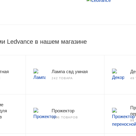
ми Ledvance в нашем магазине
тная
Лампа свд умная
Де
я
242 ТОВАРА
49
ие
Пр
для
Прожектор
пе
в
1096 ТОВАРОВ
98