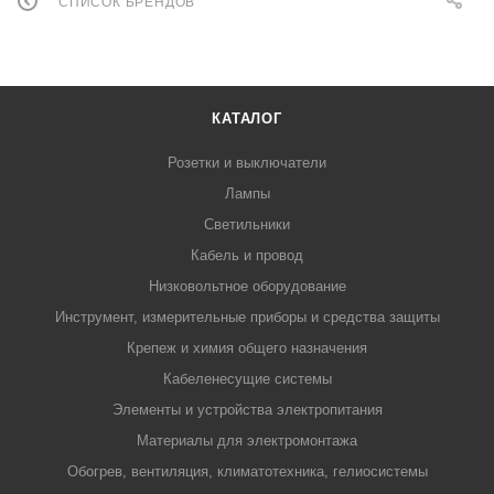
СПИСОК БРЕНДОВ
КАТАЛОГ
Розетки и выключатели
Лампы
Светильники
Кабель и провод
Низковольтное оборудование
Инструмент, измерительные приборы и средства защиты
Крепеж и химия общего назначения
Кабеленесущие системы
Элементы и устройства электропитания
Материалы для электромонтажа
Обогрев, вентиляция, климатотехника, гелиосистемы