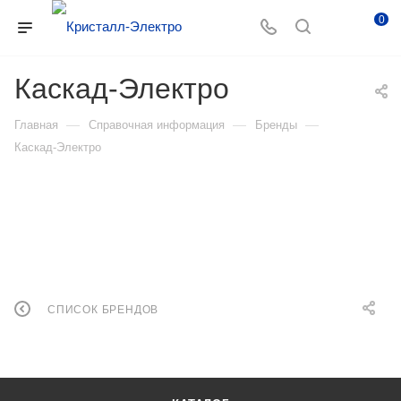
0
Каскад-Электро
—
—
—
Главная
Справочная информация
Бренды
Каскад-Электро
СПИСОК БРЕНДОВ