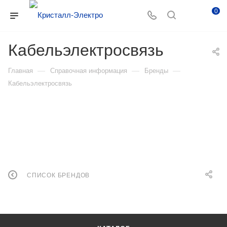
0
Кабельэлектросвязь
—
—
—
Главная
Справочная информация
Бренды
Кабельэлектросвязь
СПИСОК БРЕНДОВ