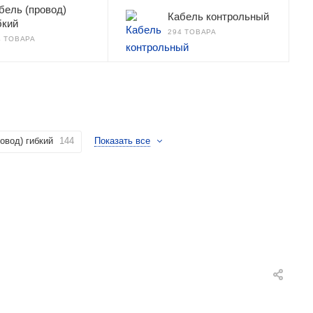
бель (провод)
Кабель контрольный
бкий
294 ТОВАРА
4 ТОВАРА
овод) гибкий
144
Показать все