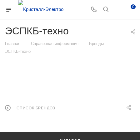
0
ЭСПКБ-техно
—
—
—
Главная
Справочная информация
Бренды
ЭСПКБ-техно
СПИСОК БРЕНДОВ