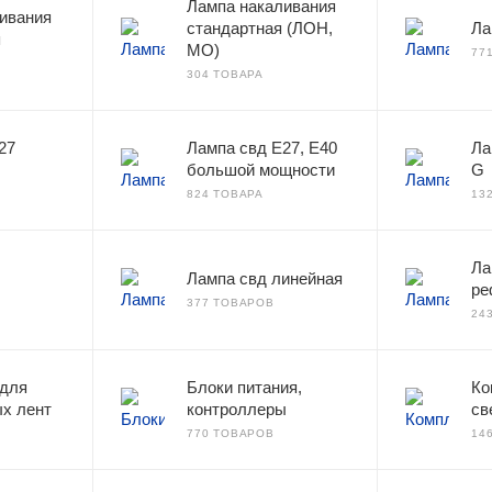
Лампа накаливания
ивания
стандартная (ЛОН,
Ла
я
МО)
77
304 ТОВАРА
27
Лампа свд E27, Е40
Ла
большой мощности
G
824 ТОВАРА
13
Ла
Лампа свд линейная
ре
377 ТОВАРОВ
24
 для
Блоки питания,
Ко
х лент
контроллеры
св
770 ТОВАРОВ
14