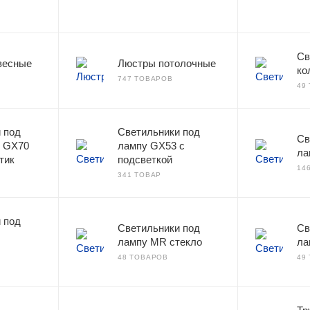
Св
весные
Люстры потолочные
ко
747 ТОВАРОВ
49
 под
Светильники под
Св
, GX70
лампу GX53 с
ла
тик
подсветкой
14
341 ТОВАР
 под
Светильники под
Св
лампу MR стекло
ла
48 ТОВАРОВ
49