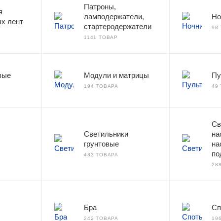
Патроны,
я
ламподержатели,
Но
х лент
стартеродержатели
98
1141 ТОВАР
вые
Модули и матрицы
Пу
194 ТОВАРА
49
Св
Светильники
на
грунтовые
на
по
433 ТОВАРА
28
Бра
Сп
242 ТОВАРА
19