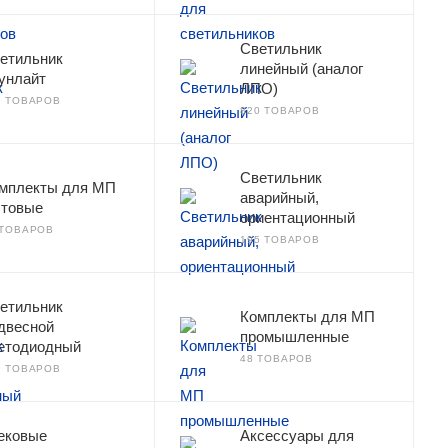
Светильник
етильник
линейный (аналог
унлайт
ЛПО)
7 ТОВАРОВ
820 ТОВАРОВ
Светильник
мплекты для МП
аварийный,
товые
ориентационный
 ТОВАРОВ
195 ТОВАРОВ
етильник
Комплекты для МП
двесной
промышленные
етодиодный
48 ТОВАРОВ
9 ТОВАРОВ
ековые
Аксессуары для