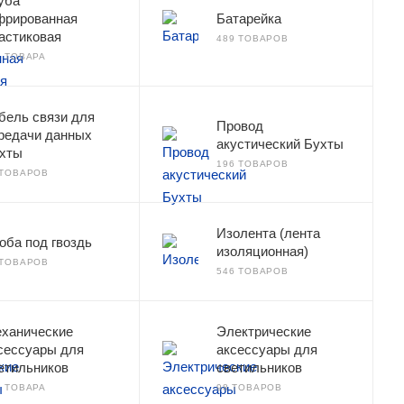
уба
фрированная
Батарейка
астиковая
489 ТОВАРОВ
2 ТОВАРА
бель связи для
Провод
редачи данных
акустический Бухты
хты
196 ТОВАРОВ
 ТОВАРОВ
Изолента (лента
оба под гвоздь
изоляционная)
 ТОВАРОВ
546 ТОВАРОВ
ханические
Электрические
сессуары для
аксессуары для
етильников
светильников
2 ТОВАРА
98 ТОВАРОВ