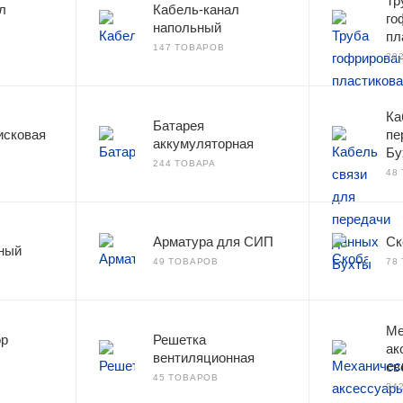
Тр
л
Кабель-канал
го
напольный
пл
147 ТОВАРОВ
29
Ка
Батарея
исковая
пе
аккумуляторная
Бу
244 ТОВАРА
48
Арматура для СИП
Ск
ный
49 ТОВАРОВ
78
Ме
ор
Решетка
ак
вентиляционная
св
45 ТОВАРОВ
24