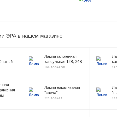
ми ЭРА в нашем магазине
Лампа галогенная
Ла
бчатый
капсульная 12В, 24В
ка
196 ТОВАРОВ
19
енная
Лампа накаливания
Ла
пряжения
"свеча"
"ш
ем
223 ТОВАРА
13