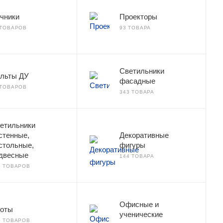
чники
Проекторы
 ТОВАРОВ
93 ТОВАРА
Светильники
льты ДУ
фасадные
 ТОВАРОВ
343 ТОВАРА
етильники
стенные,
Декоративные
стольные,
фигуры
двесные
144 ТОВАРА
8 ТОВАРОВ
Офисные и
оты
ученические
6 ТОВАРОВ