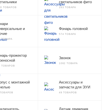
етильники
светильников фито
00 ТОВАРОВ
163 ТОВАРА
нари
иверсальные и
Фонарь головной
очие
574 ТОВАРА
4 ТОВАРА
нарь-прожектор
Звонок
реносной
1062 ТОВАРА
7 ТОВАРОВ
рпус с монтажной
Аксессуары и
нелью
запчасти для ЭУИ
 ТОВАРОВ
49 ТОВАРОВ
ключатель,
Датчик движения