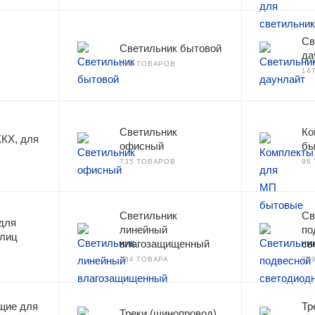
Св
Светильник бытовой
да
290 ТОВАРОВ
14
Светильник
Ко
КХ, для
офисный
бы
735 ТОВАРОВ
96
Светильник
Св
для
линейный
по
улиц
влагозащищенный
св
484 ТОВАРА
28
щие для
Тр
Треки (шинопровод)