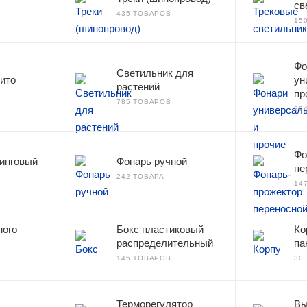
св
435 ТОВАРОВ
15
Фо
Светильник для
ито
ун
растений
пр
785 ТОВАРОВ
29
Фо
инговый
Фонарь ручной
пе
242 ТОВАРА
14
ного
Бокс пластиковый
Ко
распределительный
па
145 ТОВАРОВ
30
Терморегулятор
Вы