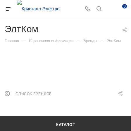
0
ЭлтКом
—
—
—
Главная
Справочная информация
Бренды
ЭлтКом
СПИСОК БРЕНДОВ
КАТАЛОГ