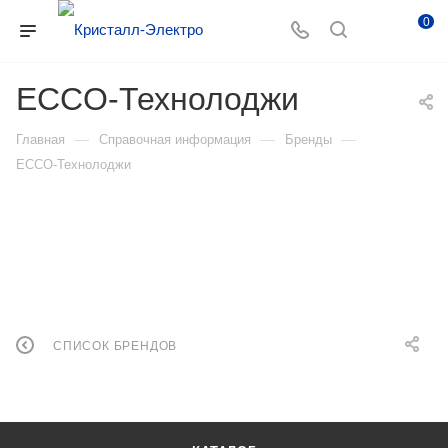
0
ECCO-Технолоджи
—
—
—
Главная
Справочная информация
Бренды
ECCO-Технолоджи
СПИСОК БРЕНДОВ