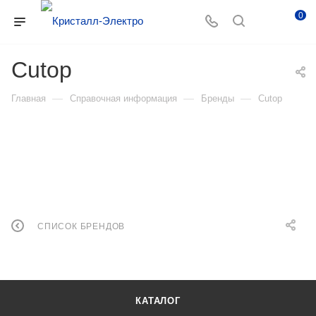
0
Cutop
—
—
—
Главная
Справочная информация
Бренды
Cutop
СПИСОК БРЕНДОВ
КАТАЛОГ