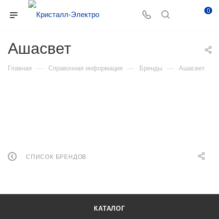
0
Ашасвет
—
—
—
Главная
Справочная информация
Бренды
Ашасвет
СПИСОК БРЕНДОВ
КАТАЛОГ