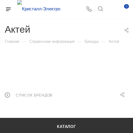
0
Актей
—
—
—
Главная
Справочная информация
Бренды
Актей
СПИСОК БРЕНДОВ
КАТАЛОГ